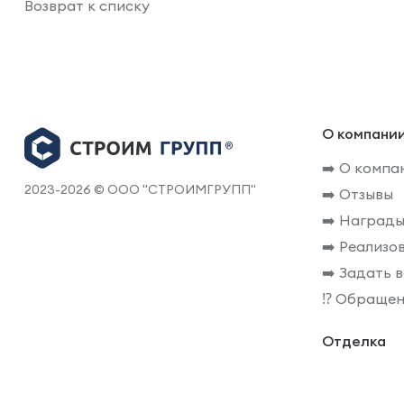
Возврат к списку
О компани
➡️ О компа
2023-2026 © ООО "СТРОИМГРУПП"
➡️ Отзывы
➡️ Награды
➡️ Реализо
➡️ Задать 
⁉️ Обращен
Отделка