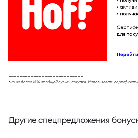
•
получи
•
активи
•
получа
Сертифи
для поку
Перейти 
___________________________
*
но не более 15% от общей суммы покупки. Использовать сертификат 
Другие спецпредложения бонусн