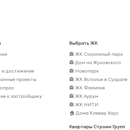
и
Выбрать ЖК
нии
🏤 ЖК Соколиный парк
🏤 Дом на Жуковского
 и достижения
🏤 Новопарк
ванные проекты
🏤 ЖК Всполье в Суздале
вопрос
🏤 ЖК Фамилия
ие к застройщику
🏤 ЖК Аурум
🏤 ЖК НИТИ
🏠 Дома Клевер Хаус
Квартиры Строим Групп