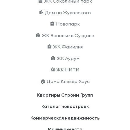
🏤 ЖК Соколиный парк
🏤 Дом на Жуковского
🏤 Новопарк
🏤 ЖК Всполье в Суздале
🏤 ЖК Фамилия
🏤 ЖК Аурум
🏤 ЖК НИТИ
🏠 Дома Клевер Хаус
Квартиры Строим Групп
Каталог новостроек
Коммерческая недвижимость
Машино-места