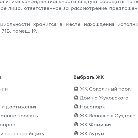
Политике конфиденциальности следует сообщать по поч
ктное лицо, ответственное за рассмотрение предложе
нциальности хранится в месте нахождения испол
71Б, помещ. 19.
и
Выбрать ЖК
нии
🏤 ЖК Соколиный парк
🏤 Дом на Жуковского
 и достижения
🏤 Новопарк
ванные проекты
🏤 ЖК Всполье в Суздале
вопрос
🏤 ЖК Фамилия
ие к застройщику
🏤 ЖК Аурум