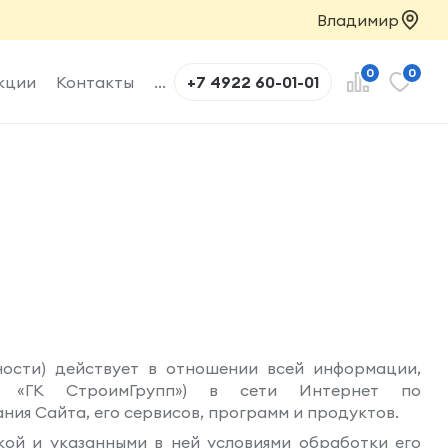
Владимир
0
0
кции
Контакты
...
+7 4922 60-01-01
ости) действует в отношении всей информации,
) «ГК СтроимГрупп») в сети Интернет по
ания Сайта, его сервисов, программ и продуктов.
кой и указанными в ней условиями обработки его