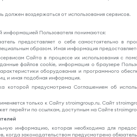
ль должен воздержаться от использования сервисов.
ой информацией Пользователя понимаются:
ователь предоставляет о себе самостоятельно в про
ециальным образом. Иная информация предоставляетс
я сервисам Сайта в процессе их использования с по
, данные файлов cookie, информация о браузере Поль
 характеристики оборудования и программного обеспе
иц и иная подобная информация.
отка которой предусмотрена Соглашением об испол
меняется только к Сайту stroimgroup.ru. Сайт stroimgr
ет перейти по ссылкам, доступным на Сайте stroimgrou
ателей
альную информацию, которая необходима для предос
аев, когда законодательством предусмотрено обязател