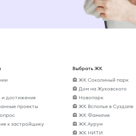
и
Выбрать ЖК
нии
🏤 ЖК Соколиный парк
🏤 Дом на Жуковского
 и достижения
🏤 Новопарк
ванные проекты
🏤 ЖК Всполье в Суздале
вопрос
🏤 ЖК Фамилия
ие к застройщику
🏤 ЖК Аурум
🏤 ЖК НИТИ