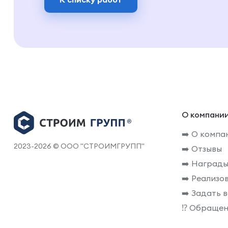
О компани
➡️ О компа
2023-2026 © ООО "СТРОИМГРУПП"
➡️ Отзывы
➡️ Награды
➡️ Реализо
➡️ Задать 
⁉️ Обращен