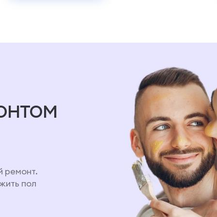
онтом
й ремонт.
ожить пол