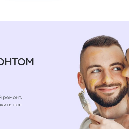
онтом
й ремонт.
ожить пол