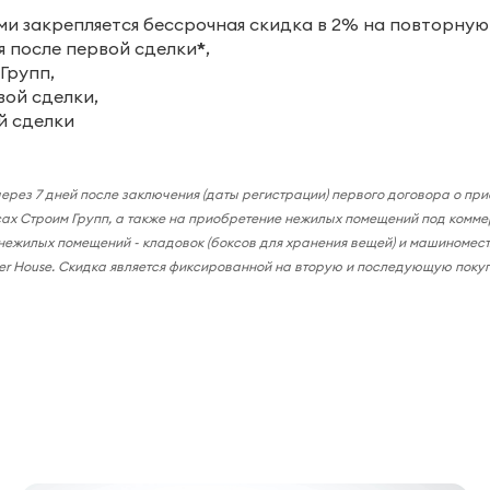
ми закрепляется бессрочная скидка в 2% на повторную
я после первой сделки
*
,
Групп,
вой сделки,
й сделки
через 7 дней после заключения (даты регистрации) первого договора о п
ах Строим Групп, а также на приобретение нежилых помещений под комме
 нежилых помещений -
кладовок (боксов для хранения вещей) и машиномест
er House. Скидка является фиксированной на вторую и последующую покуп