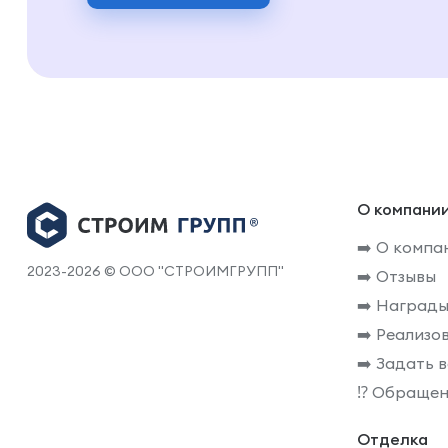
О компани
➡️ О компа
2023-2026 © ООО "СТРОИМГРУПП"
➡️ Отзывы
➡️ Награды
➡️ Реализо
➡️ Задать 
⁉️ Обращен
Отделка