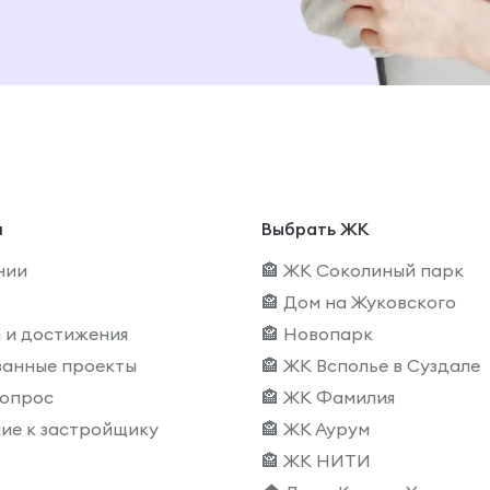
и
Выбрать ЖК
нии
🏤 ЖК Соколиный парк
🏤 Дом на Жуковского
 и достижения
🏤 Новопарк
ванные проекты
🏤 ЖК Всполье в Суздале
вопрос
🏤 ЖК Фамилия
ие к застройщику
🏤 ЖК Аурум
🏤 ЖК НИТИ