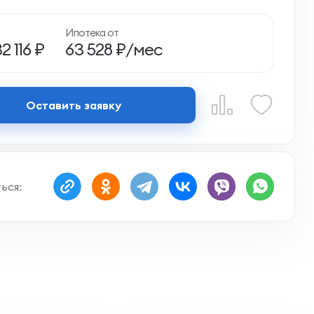
Ипотека от
2 116 ₽
63 528 ₽/мес
Оставить заявку
ься: