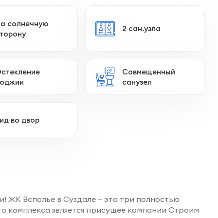
а солнечную
2 сан.узла
торону
стекление
Совмещенный
оджии
санузел
ид во двор
и! ЖК Всполье в Суздале – это три полностью
го комплекса является присущее компании Строим