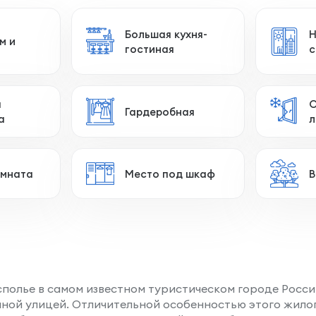
Большая кухня-
Н
м и
гостиная
с
я
О
Гардеробная
а
л
омната
Место под шкаф
В
сполье в самом известном туристическом городе Росси
ной улицей. Отличительной особенностью этого жило