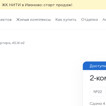
ЖК НИТИ в Иваново: старт продаж!
ъектов
Жилые комплексы
Как купить
Отделка
А
ртира, 65.16 м2
Доступно
2-ко
№22
Сдача 4 