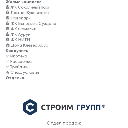
Жилые комплексы
🏤 ЖК Соколиный парк
🏤 Дом на Жуковского
🏤 Новопарк
🏤 ЖК Всполье в Суздале
🏤 ЖК Фамилия
🏤 ЖК Аурум
🏤 ЖК НИТИ
🏠 Дома Клевер Хаус
Как купить
✅ Ипотека
✅ Рассрочка
✅ Трейд-ин
🔥 Спец. условия
Отделка
Отдел продаж