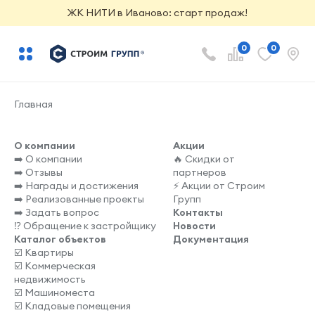
ЖК НИТИ в Иваново: старт продаж!
0
0
Главная
О компании
Акции
➡️ О компании
🔥 Скидки от
➡️ Отзывы
партнеров
➡️ Награды и достижения
⚡️ Акции от Строим
➡️ Реализованные проекты
Групп
➡️ Задать вопрос
Контакты
⁉️ Обращение к застройщику
Новости
Каталог объектов
Документация
☑️ Квартиры
☑️ Коммерческая
недвижимость
☑️ Машиноместа
☑️ Кладовые помещения