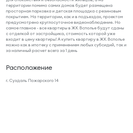
территории помимо самих домов будет размещена
просторная парковка и детская площадка с резиновым
Место под шкаф
покрытием. На территории, как и в подъездах, проектом
предусмотрено круглосуточное видеонаблюдение. Но
самое главное - все квартиры в ЖК Всполье будут сданы
с отделкой от застройщика, стоимость которой уже
входит в цену квартиры! А купить квартиру в ЖК Всполье
можно как в ипотеку с применением любых субсидий, так и
Вид во двор
за наличный расчет всего за 1 день
Расположение
г. Суздаль Пожарского 14