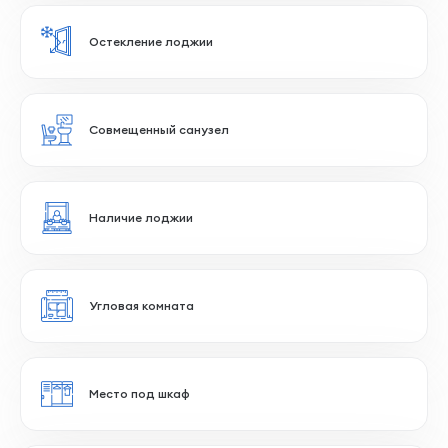
2 сан.узла
Большая прихожая
Распашная планировка
Гардеробная