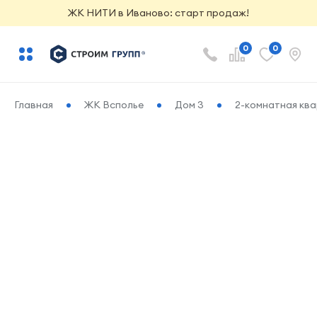
ЖК НИТИ в Иваново: старт продаж!
0
0
Главная
ЖК Всполье
Дом 3
2-комнатная ква