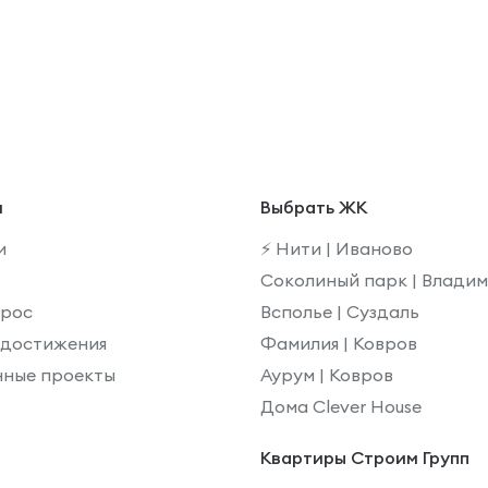
и
Выбрать ЖК
и
⚡️ Нити | Иваново
Соколиный парк | Влади
прос
Всполье | Суздаль
 достижения
Фамилия | Ковров
нные проекты
Аурум | Ковров
Дома Clever House
Квартиры Строим Групп