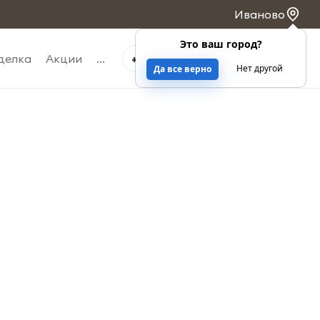
Иваново
Это ваш город?
0
0
делка
Акции
...
+7 4932 263-363
Нет другой
Да все верно