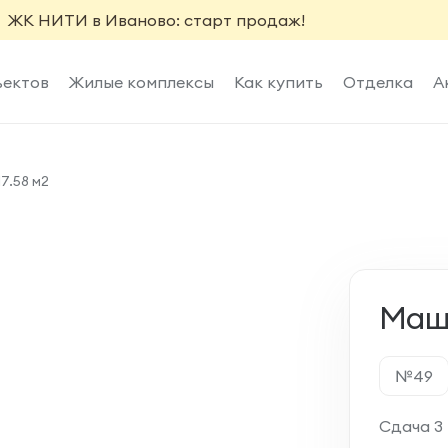
ЖК НИТИ в Иваново: старт продаж!
ъектов
Жилые комплексы
Как купить
Отделка
А
7.58 м2
Маши
№49
Сдача 3 