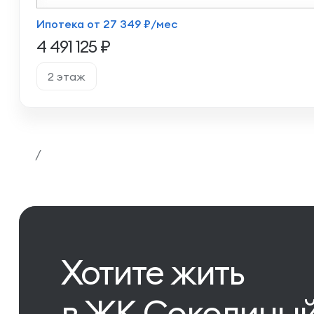
Ипотека от 27 349 ₽/мес
4 491 125 ₽
2 этаж
/
Хотите жить
в ЖК Соколиный