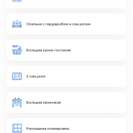
Потолки более 3 метров
Тёплая лоджия
Вид на парк
Спальня с гардеробом и сан.узлом