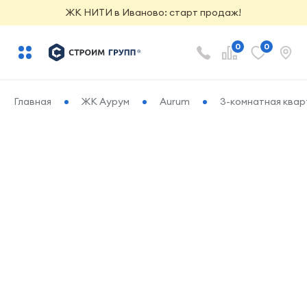
ЖК НИТИ в Иваново: старт продаж!
0
0
Главная
ЖК Аурум
Aurum
3-комнатная кварт