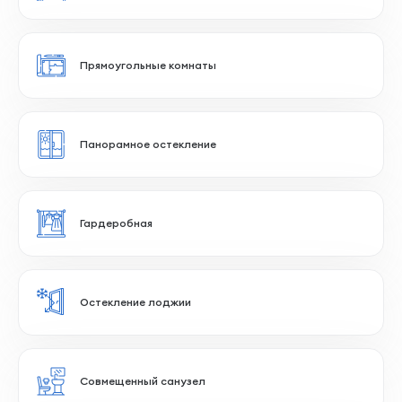
Большая кухня-гостиная
2 сан.узла
Большая прихожая
Распашная планировка