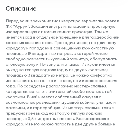
Описание
Перед вами трехкомнатная квартира евро-планировке в
Совмещенный санузел
ЖК “Аурум”. Заходим внутрь и попадаем в просторную,
изолированную от жилых комнат прихожую. Там же
имеется вход в отдельное помещение для гардероба или
хранения хозинвентаря. Проходим вперед по длинному
коридору и попадаем в совмещенную кухню-гостиную
площадью 19 квадратных метров, в которой можно
Наличие лоджии
свободно разместить кухонный гарнитур, оборудовать
столовую зону и ТВ-зону для отдыха. Из кухни имеется
выход на теплую лоджию (одну из двух в квартире)
площадью 3 квадратных метра. Ее можно комфортно
использовать не только в теплое, но и в холодное время
года. По соседству расположена мастер-спальня,
Угловая комната
которая является отличительной особенностью этой
квартиры. В ней имеется собственный санузел с
возможностью размещения душевой кабины, унитаза и
раковины, и в гардеробную. Из мастер-спальни также
предусмотрен выход на вторую теплую лоджию
Место под шкаф
площадью 3,5 квадратных метров. Возвращаемся в
коридор. Из него можно попасть в две другие большие