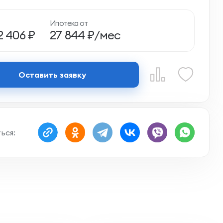
Ипотека от
2 406 ₽
27 844 ₽/мес
Оставить заявку
ься: