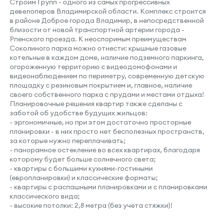
Строим Групп - одного из самых прогрессивных
девелоперов Владимирской области. Комплекс строится
в районе Доброе города Владимир, в непосредственной
близости от новой транспортной артерии города -
Рпенского проезда. К неоспоримым преимуществам
Угловая комната
Соколиного парка можно отнести: крышные газовые
котельные в каждом доме, наличие подземного паркинга,
огороженную территорию с видеодомофонами и
видеонаблюдением по периметру, современную детскую
площадку с резиновым покрытием и, главное, наличие
Место под шкаф
своего собственного парка с прудами и местами отдыха!
Планировочные решения квартир также сделаны с
заботой об удобстве будущих жильцов:
- эргономичные, но при этом достаточно просторные
планировки - в них просто нет бесполезных пространств,
за которые нужно переплачивать;
Вид во двор
- панорамное остекление во всех квартирах, благодаря
которому будет больше солнечного света;
- квартиры с большими кухнями-гостиными
(европланировки) и классические форматы;
- квартиры с распашными планировками и с планировками
классического вида;
- высокие потолки: 2,8 метра (без учёта стяжки)!