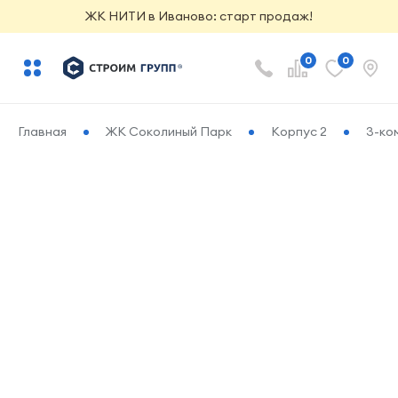
ЖК НИТИ в Иваново: старт продаж!
0
0
Главная
ЖК Соколиный Парк
Корпус 2
3-ко