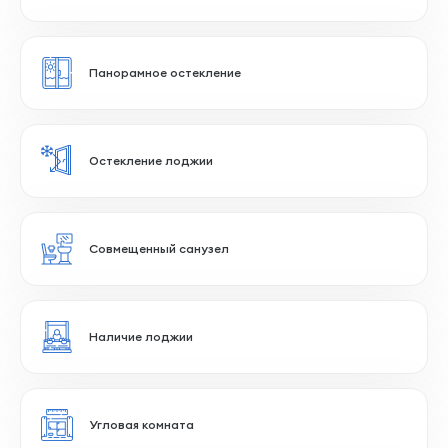
2 сан.узла
Большая прихожая
Распашная планировка
Прямоугольные комнаты