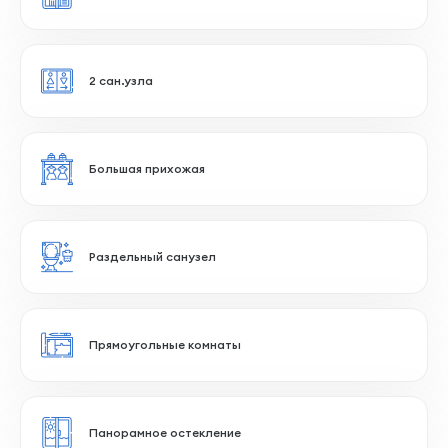
Большая кухня-гостиная
Ближе к лифту
На солнечную сторону
2 сан.узла