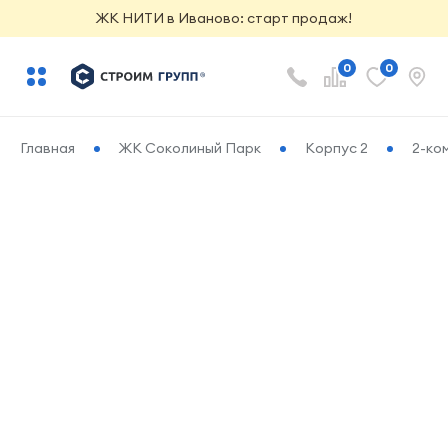
ЖК НИТИ в Иваново: старт продаж!
0
0
Главная
ЖК Соколиный Парк
Корпус 2
2-ко