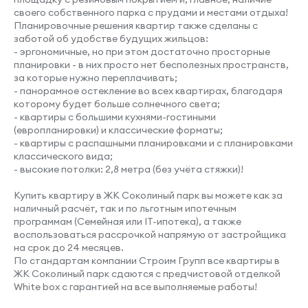
своего собственного парка с прудами и местами отдыха!
Планировочные решения квартир также сделаны с
заботой об удобстве будущих жильцов:
- эргономичные, но при этом достаточно просторные
Место под шкаф
планировки - в них просто нет бесполезных пространств,
за которые нужно переплачивать;
- панорамное остекление во всех квартирах, благодаря
которому будет больше солнечного света;
- квартиры с большими кухнями-гостиными
(европланировки) и классические форматы;
- квартиры с распашными планировками и с планировками
классического вида;
- высокие потолки: 2,8 метра (без учёта стяжки)!
Купить квартиру в ЖК Соколиный парк вы можете как за
наличный расчёт, так и по льготным ипотечным
программам (Семейная или IT-ипотека), а также
воспользоваться рассрочкой напрямую от застройщика
на срок до 24 месяцев.
По стандартам компании Строим Групп все квартиры в
ЖК Соколиный парк сдаются с предчистовой отделкой
White box с гарантией на все выполняемые работы!