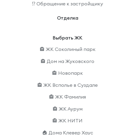
⁉️ Обращение к застройщику
Отделка
Выбрать ЖК
🏤 ЖК Соколиный парк
🏤 Дом на Жуковского
🏤 Новопарк
🏤 ЖК Всполье в Суздале
🏤 ЖК Фамилия
🏤 ЖК Аурум
🏤 ЖК НИТИ
🏠 Дома Клевер Хаус