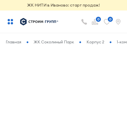
ЖК НИТИ в Иваново: старт продаж!
0
0
Главная
ЖК Соколиный Парк
Корпус 2
1-ко