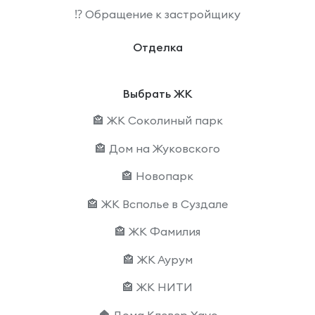
⁉️ Обращение к застройщику
Отделка
Выбрать ЖК
🏤 ЖК Соколиный парк
🏤 Дом на Жуковского
🏤 Новопарк
🏤 ЖК Всполье в Суздале
🏤 ЖК Фамилия
🏤 ЖК Аурум
🏤 ЖК НИТИ
🏠 Дома Клевер Хаус