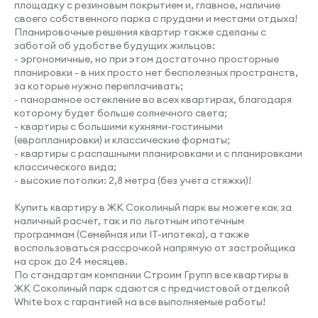
площадку с резиновым покрытием и, главное, наличие
своего собственного парка с прудами и местами отдыха!
Планировочные решения квартир также сделаны с
заботой об удобстве будущих жильцов:
- эргономичные, но при этом достаточно просторные
планировки - в них просто нет бесполезных пространств,
за которые нужно переплачивать;
- панорамное остекление во всех квартирах, благодаря
которому будет больше солнечного света;
- квартиры с большими кухнями-гостиными
(европланировки) и классические форматы;
- квартиры с распашными планировками и с планировками
классического вида;
- высокие потолки: 2,8 метра (без учёта стяжки)!
Купить квартиру в ЖК Соколиный парк вы можете как за
наличный расчёт, так и по льготным ипотечным
программам (Семейная или IT-ипотека), а также
воспользоваться рассрочкой напрямую от застройщика
на срок до 24 месяцев.
По стандартам компании Строим Групп все квартиры в
ЖК Соколиный парк сдаются с предчистовой отделкой
White box с гарантией на все выполняемые работы!