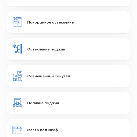
2 сан.узла
Большая прихожая
Распашная планировка
Прямоугольные комнаты