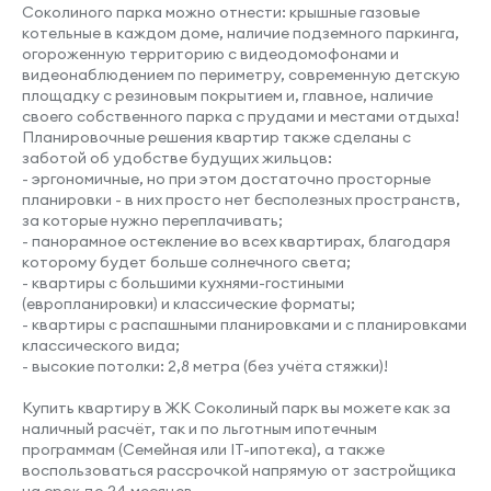
Соколиного парка можно отнести: крышные газовые
котельные в каждом доме, наличие подземного паркинга,
огороженную территорию с видеодомофонами и
видеонаблюдением по периметру, современную детскую
Место под шкаф
площадку с резиновым покрытием и, главное, наличие
своего собственного парка с прудами и местами отдыха!
Планировочные решения квартир также сделаны с
заботой об удобстве будущих жильцов:
- эргономичные, но при этом достаточно просторные
планировки - в них просто нет бесполезных пространств,
Вид во двор
за которые нужно переплачивать;
- панорамное остекление во всех квартирах, благодаря
которому будет больше солнечного света;
- квартиры с большими кухнями-гостиными
(европланировки) и классические форматы;
- квартиры с распашными планировками и с планировками
классического вида;
- высокие потолки: 2,8 метра (без учёта стяжки)!
Купить квартиру в ЖК Соколиный парк вы можете как за
наличный расчёт, так и по льготным ипотечным
программам (Семейная или IT-ипотека), а также
воспользоваться рассрочкой напрямую от застройщика