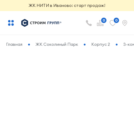
ЖК НИТИ в Иваново: старт продаж!
0
0
Главная
ЖК Соколиный Парк
Корпус 2
3-ко