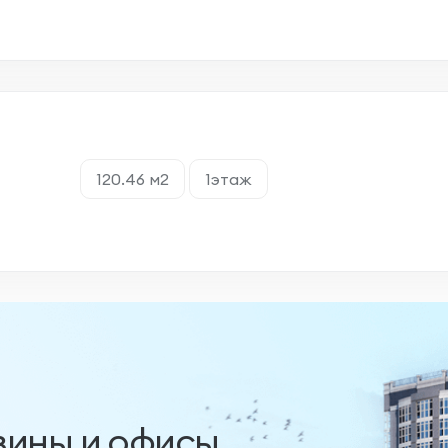
120.46 м2
1этаж
зины и офисы