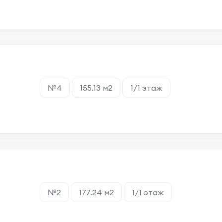
№4
155.13 м2
1/1 этаж
№2
177.24 м2
1/1 этаж