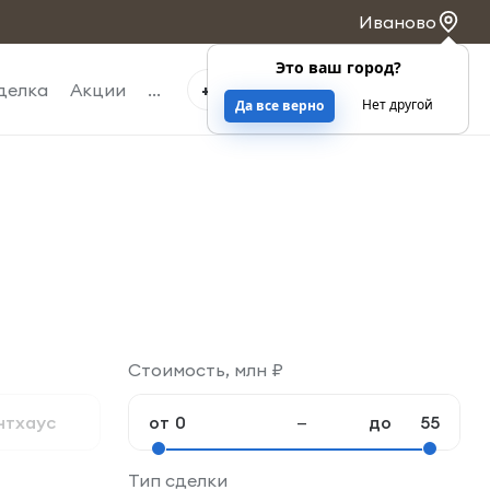
Иваново
Это ваш город?
0
0
делка
Акции
...
+7 4932 263-363
Нет другой
Да все верно
Стоимость, млн ₽
нтхаус
от
—
до
Тип сделки