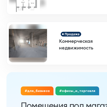
Коммерческая
недвижимость
#для_бизнеса
#офисы_и_торговля
Помещения под мага