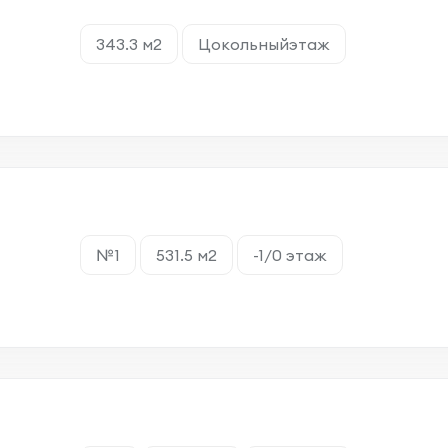
343.3 м2
Цокольныйэтаж
№1
531.5 м2
-1/0 этаж