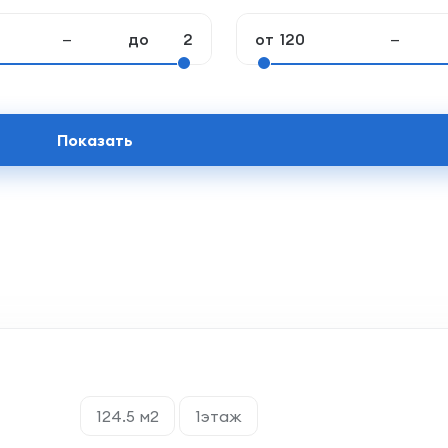
—
до
от
—
Показать
124.5 м2
1этаж