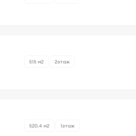
515 м2
2этаж
520.4 м2
1этаж