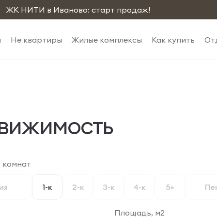
ЖК НИТИ в Иваново: старт продаж!
ы
Не квартиры
Жилые комплексы
Как купить
От
вижимость
 комнат
ия
1-к
2-к
3-к
4-к
5+
Пе
Площадь, м2