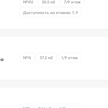
№192
25.5 м2
7/9 этаж
Доступность на этажах: 7, 9
№15
37.2 м2
1/9 этаж
ра