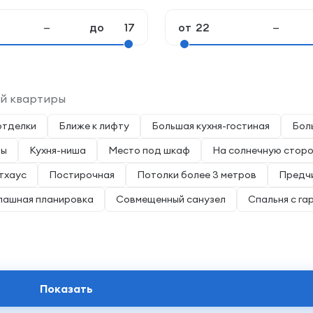
—
до
от
—
ей квартиры
отделки
Ближе к лифту
Большая кухня-гостиная
Бол
ты
Кухня-ниша
Место под шкаф
На солнечную стор
тхаус
Постирочная
Потолки более 3 метров
Предч
пашная планировка
Совмещенный санузел
Спальня с га
Показать