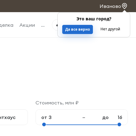
Иваново
Это ваш город?
0
0
делка
Акции
...
+7 4932 263-363
Нет другой
Да все верно
Стоимость, млн ₽
нтхаус
от
—
до