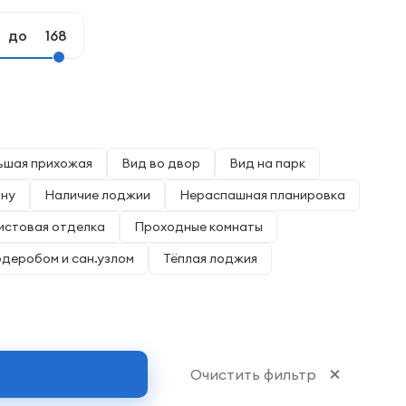
до
ьшая прихожая
Вид во двор
Вид на парк
ону
Наличие лоджии
Нераспашная планировка
истовая отделка
Проходные комнаты
рдеробом и сан.узлом
Тёплая лоджия
Очистить фильтр