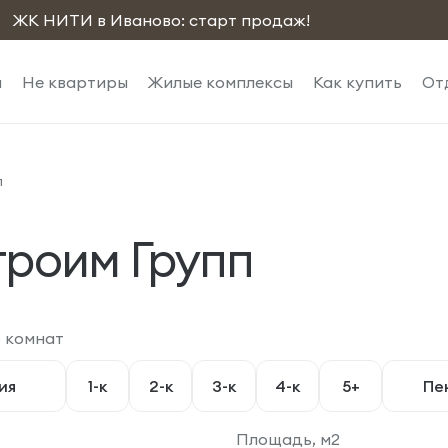
ЖК НИТИ в Иваново: старт продаж!
ы
Не квартиры
Жилые комплексы
Как купить
От
п
троим Групп
 комнат
ия
1-к
2-к
3-к
4-к
5+
Пе
Площадь, м2