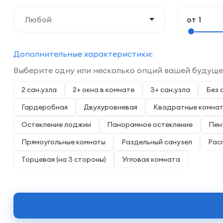
Любой
от
Дополнительные характеристики:
Выберите одну или несколько опций вашей будущ
2 сан.узла
2+ окна в комнате
3+ сан.узла
Без 
Гардеробная
Двухуровневая
Квадратные комна
Остекление лоджии
Панорамное остекление
Пен
Прямоугольные комнаты
Раздельный санузел
Рас
Торцевая (на 3 стороны)
Угловая комната