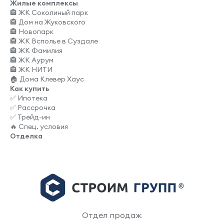
Жилые комплексы
🏤 ЖК Соколиный парк
🏤 Дом на Жуковского
🏤 Новопарк
🏤 ЖК Всполье в Суздале
🏤 ЖК Фамилия
🏤 ЖК Аурум
🏤 ЖК НИТИ
🏠 Дома Клевер Хаус
Как купить
✅ Ипотека
✅ Рассрочка
✅ Трейд-ин
🔥 Спец. условия
Отделка
Отдел продаж