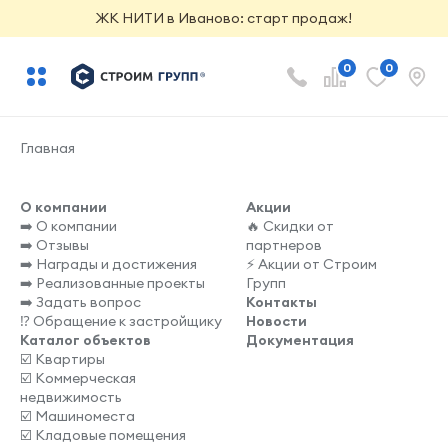
ЖК НИТИ в Иваново: старт продаж!
0
0
Главная
О компании
Акции
➡️ О компании
🔥 Скидки от
➡️ Отзывы
партнеров
➡️ Награды и достижения
⚡️ Акции от Строим
➡️ Реализованные проекты
Групп
➡️ Задать вопрос
Контакты
⁉️ Обращение к застройщику
Новости
Каталог объектов
Документация
☑️ Квартиры
☑️ Коммерческая
недвижимость
☑️ Машиноместа
☑️ Кладовые помещения