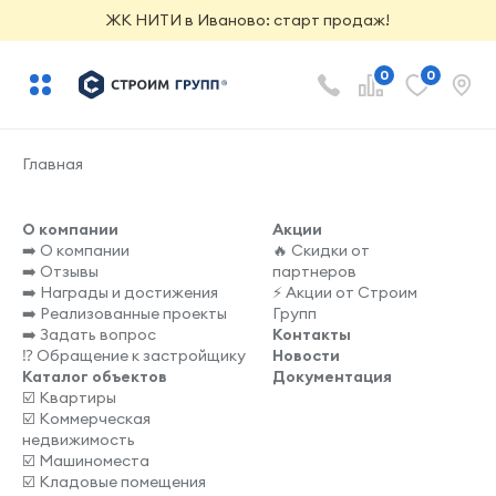
ЖК НИТИ в Иваново: старт продаж!
0
0
Главная
О компании
Акции
➡️ О компании
🔥 Скидки от
➡️ Отзывы
партнеров
➡️ Награды и достижения
⚡️ Акции от Строим
➡️ Реализованные проекты
Групп
➡️ Задать вопрос
Контакты
⁉️ Обращение к застройщику
Новости
Каталог объектов
Документация
☑️ Квартиры
☑️ Коммерческая
недвижимость
☑️ Машиноместа
☑️ Кладовые помещения