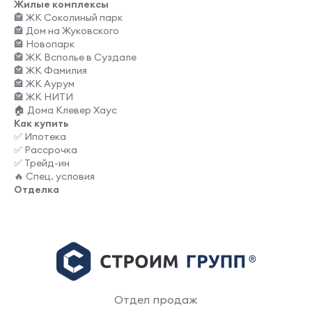
Жилые комплексы
🏤 ЖК Соколиный парк
🏤 Дом на Жуковского
🏤 Новопарк
🏤 ЖК Всполье в Суздале
🏤 ЖК Фамилия
🏤 ЖК Аурум
🏤 ЖК НИТИ
🏠 Дома Клевер Хаус
Как купить
✅ Ипотека
✅ Рассрочка
✅ Трейд-ин
🔥 Спец. условия
Отделка
Отдел продаж