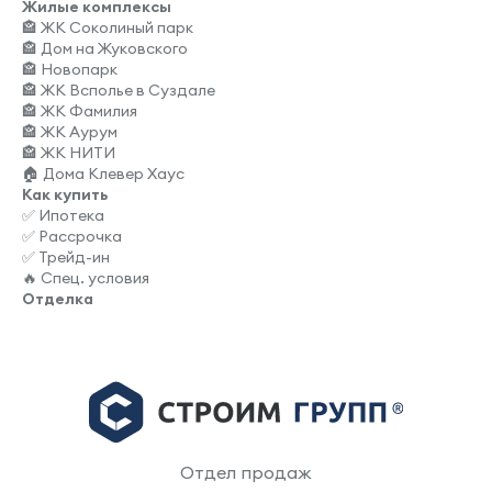
Жилые комплексы
🏤 ЖК Соколиный парк
🏤 Дом на Жуковского
🏤 Новопарк
🏤 ЖК Всполье в Суздале
🏤 ЖК Фамилия
🏤 ЖК Аурум
🏤 ЖК НИТИ
🏠 Дома Клевер Хаус
Как купить
✅ Ипотека
✅ Рассрочка
✅ Трейд-ин
🔥 Спец. условия
Отделка
Отдел продаж