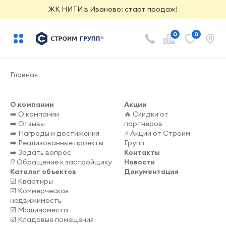
ЖК НИТИ в Иваново: старт продаж!
0
0
Главная
О компании
Акции
➡️ О компании
🔥 Скидки от
➡️ Отзывы
партнеров
➡️ Награды и достижения
⚡️ Акции от Строим
➡️ Реализованные проекты
Групп
➡️ Задать вопрос
Контакты
⁉️ Обращение к застройщику
Новости
Каталог объектов
Документация
☑️ Квартиры
☑️ Коммерческая
недвижимость
☑️ Машиноместа
☑️ Кладовые помещения