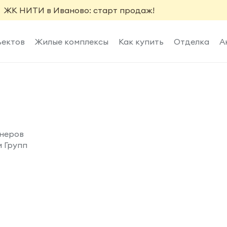
ЖК НИТИ в Иваново: старт продаж!
ъектов
Жилые комплексы
Как купить
Отделка
А
тнеров
м Групп