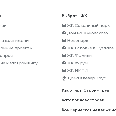
и
Выбрать ЖК
нии
🏤 ЖК Соколиный парк
🏤 Дом на Жуковского
 и достижения
🏤 Новопарк
ванные проекты
🏤 ЖК Всполье в Суздале
вопрос
🏤 ЖК Фамилия
ие к застройщику
🏤 ЖК Аурум
🏤 ЖК НИТИ
🏠 Дома Клевер Хаус
Квартиры Строим Групп
Каталог новостроек
Коммерческая недвижим