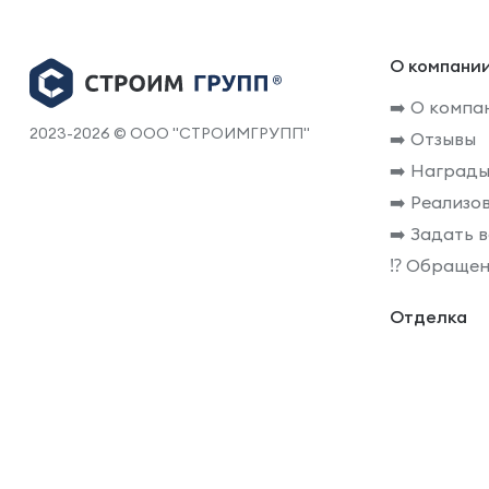
О компани
➡️ О компа
2023-2026 © ООО "СТРОИМГРУПП"
➡️ Отзывы
➡️ Награды
➡️ Реализо
➡️ Задать 
⁉️ Обращен
Отделка