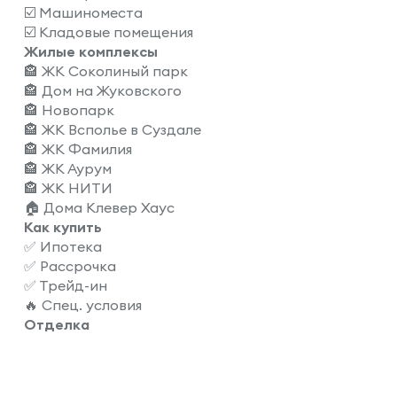
☑️ Машиноместа
☑️ Кладовые помещения
Жилые комплексы
🏤 ЖК Соколиный парк
🏤 Дом на Жуковского
🏤 Новопарк
🏤 ЖК Всполье в Суздале
🏤 ЖК Фамилия
🏤 ЖК Аурум
🏤 ЖК НИТИ
🏠 Дома Клевер Хаус
Как купить
✅ Ипотека
✅ Рассрочка
✅ Трейд-ин
🔥 Спец. условия
Отделка