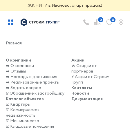
ЖК НИТИ в Иваново: старт продаж!
0
0
Главная
О компании
Акции
➡️ О компании
🔥 Скидки от
➡️ Отзывы
партнеров
➡️ Награды и достижения
⚡️ Акции от Строим
➡️ Реализованные проекты
Групп
➡️ Задать вопрос
Контакты
⁉️ Обращение к застройщику
Новости
Каталог объектов
Документация
☑️ Квартиры
☑️ Коммерческая
недвижимость
☑️ Машиноместа
☑️ Кладовые помещения