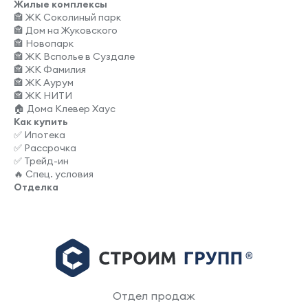
Жилые комплексы
🏤 ЖК Соколиный парк
🏤 Дом на Жуковского
🏤 Новопарк
🏤 ЖК Всполье в Суздале
🏤 ЖК Фамилия
🏤 ЖК Аурум
🏤 ЖК НИТИ
🏠 Дома Клевер Хаус
Как купить
✅ Ипотека
✅ Рассрочка
✅ Трейд-ин
🔥 Спец. условия
Отделка
Отдел продаж