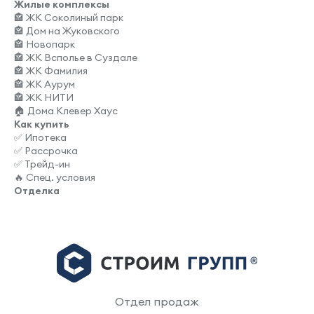
Жилые комплексы
🏤 ЖК Соколиный парк
🏤 Дом на Жуковского
🏤 Новопарк
🏤 ЖК Всполье в Суздале
🏤 ЖК Фамилия
🏤 ЖК Аурум
🏤 ЖК НИТИ
🏠 Дома Клевер Хаус
Как купить
✅ Ипотека
✅ Рассрочка
✅ Трейд-ин
🔥 Спец. условия
Отделка
Отдел продаж