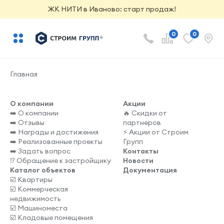
ЖК НИТИ в Иваново: старт продаж!
0
0
Главная
О компании
Акции
➡️ О компании
🔥 Скидки от
➡️ Отзывы
партнеров
➡️ Награды и достижения
⚡️ Акции от Строим
➡️ Реализованные проекты
Групп
➡️ Задать вопрос
Контакты
⁉️ Обращение к застройщику
Новости
Каталог объектов
Документация
☑️ Квартиры
☑️ Коммерческая
недвижимость
☑️ Машиноместа
☑️ Кладовые помещения